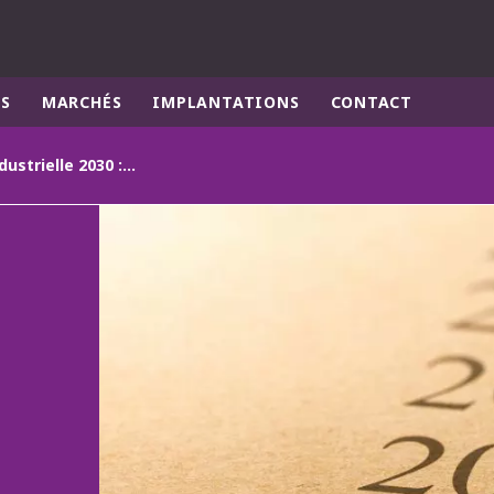
ES
MARCHÉS
IMPLANTATIONS
CONTACT
Décarbonation industrielle 2030 : SNBC un impératif stratégique pour les industriels
monde
MOYEN ORIENT
ASIE
U NORD
AUSTRALIE ET NOUVELLE ZÉLANDE
TINE
EUROPE