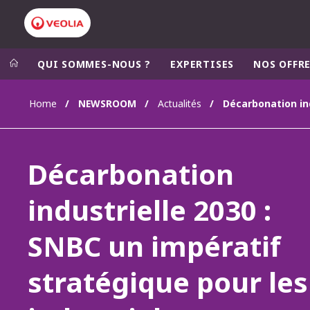
QUI SOMMES-NOUS ?
EXPERTISES
NOS OFFR
Home
NEWSROOM
Actualités
Groupe Veolia
Dans le 
AFRIQUE ET 
VEOLIA.COM
Décarbonation
AMÉRIQUE D
CAMPUS
AMÉRIQUE LA
industrielle 2030 :
FONDATION
INSTITUT
SNBC un impératif
stratégique pour les