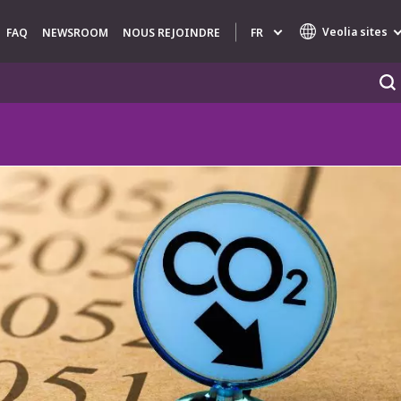
Veolia sites
FR
FAQ
NEWSROOM
NOUS REJOINDRE
Marques de spécialité
AIR QUALITY
INGÉNIERIE & CONSEIL
HAZARDOUS WASTE EUROPE
INDUSTRIES GLOBAL SOLUTIONS
NUCLEAR SOLUTIONS
OFIS
SEDE BENELUX
VEOLIA AGRICULTURE