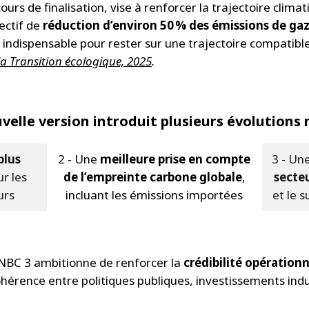
ours de finalisation, vise à renforcer la trajectoire clima
jectif de
réduction d’environ 50 % des émissions de gaz à
n indispensable pour rester sur une trajectoire compatibl
la Transition écologique, 2025
.
velle version introduit plusieurs évolutions 
plus
2 - Une
meilleure prise en compte
3 - Un
r les
de l’empreinte carbone globale
,
secte
urs
incluant les émissions importées
et le s
SNBC 3 ambitionne de renforcer la
crédibilité opérationn
ohérence entre politiques publiques, investissements indus