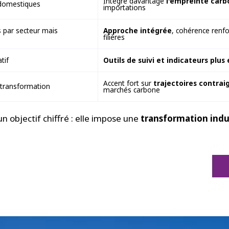
Intègre davantage
l'empreinte carb
domestiques
importations
s par secteur mais
Approche intégrée
, cohérence renfo
s
filières
tif
Outils de suivi et indicateurs plus
Accent fort sur
trajectoires contra
 transformation
marchés carbone
un objectif chiffré : elle impose une
transformation indus