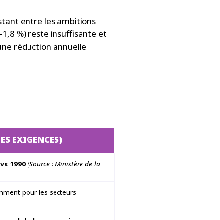
tant entre les ambitions
1,8 %) reste insuffisante et
 une réduction annuelle
ES EXIGENCES)
0 vs 1990
(Source :
Ministère de la
mment pour les secteurs