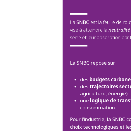
La
SNBC
est la feuille de ro
vise à atteindre la
neutralité
serre et leur absorption par 
La SNBC repose sur :
des
budgets carbon
des
trajectoires secto
agriculture, énergie)
une
logique de trans
consommation.
Pour l’industrie, la SNBC 
choix technologiques et l