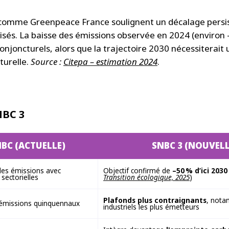
 comme Greenpeace France soulignent un décalage persis
isés. La baisse des émissions observée en 2024 (environ –
conjoncturels, alors que la trajectoire 2030 nécessiterait
turelle.
Source :
Citepa – estimation 2024
.
NBC 3
BC (ACTUELLE)
SNBC 3 (NOUVELL
des émissions avec
Objectif confirmé de
–50 % d’ici 203
 sectorielles
Transition écologique, 2025
)
Plafonds plus contraignants
, nota
'émissions quinquennaux
industriels les plus émetteurs