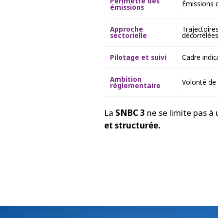
Périmètre des
Émissions 
émissions
Approche
Trajectoire
sectorielle
décorrélée
Pilotage et suivi
Cadre indica
Ambition
Volonté de
réglementaire
La
SNBC 3
ne se limite pas à 
et structurée.