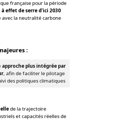
tique française pour la période
 effet de serre d’ici 2030
e avec la neutralité carbone
majeures :
e
approche plus intégrée par
ur
, afin de faciliter le pilotage
uivi des politiques climatiques
elle
de la trajectoire
triels et capacités réelles de