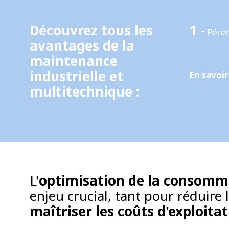
Découvrez tous les
1 -
Péren
avantages de la
xxxxxxxx
maintenance
industrielle et
En savoir
multitechnique :
L'
optimisation de la consomm
enjeu crucial, tant pour réduire
maîtriser les coûts d'exploita