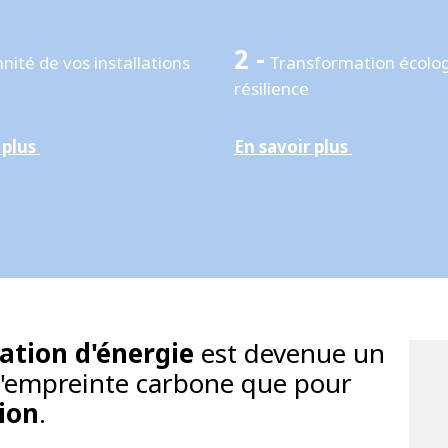
2 -
nité de vos installations
Transformation écolog
x
résilience
 plus
En savoir plus
ation d'énergie
est devenue un
 l'empreinte carbone que pour
tion
.