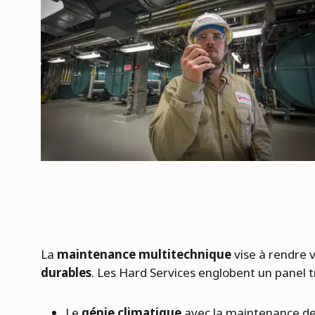
La
maintenance multitechnique
vise à rendre 
durables
. Les Hard Services englobent un panel tr
Le
génie climatique
avec la maintenance des