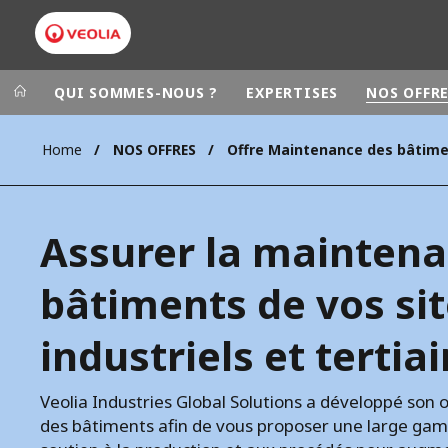
QUI SOMMES-NOUS ?
EXPERTISES
NOS OFFR
Home
NOS OFFRES
Groupe Veolia
Dans le 
AFRIQUE ET 
VEOLIA.COM
Assurer la maintena
AMÉRIQUE D
CAMPUS
AMÉRIQUE LA
bâtiments de vos si
FONDATION
INSTITUT
industriels et tertiai
Veolia Industries Global Solutions a développé son
des bâtiments afin de vous proposer une large ga