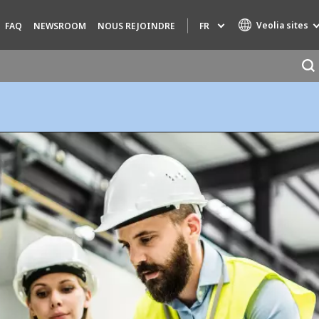
Veolia sites
FR
FAQ
NEWSROOM
NOUS REJOINDRE
Marques de spécialité
AIR QUALITY
INGÉNIERIE & CONSEIL
HAZARDOUS WASTE EUROPE
INDUSTRIES GLOBAL SOLUTIONS
NUCLEAR SOLUTIONS
OFIS
SEDE BENELUX
VEOLIA AGRICULTURE