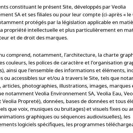
nts constituant le présent Site, développés par Veolia
ment SA et ses filiales ou pour leur compte (ci-après « l
notamment protégés par la législation applicable en mati
la propriété intellectuelle et plus particulièrement en ma
uteur et de droit des marques.
u comprend, notamment, l'architecture, la charte grap
les couleurs, les polices de caractère et l'organisation gr
s), ainsi que l'ensemble des informations et éléments, in
es ou accessibles sur et/ou à travers le Site, tels que no
, articles, photographies, illustrations, images, marques 
 que notamment Veolia Environnement SA, Veolia Eau, Veo
t Veolia Propreté), données, bases de données et tous é
tels que voix, musiques ou bruitages) et visuels fixes ou 
 animations graphiques ou séquences audiovisuelles), les
ments logiciels spécifiques, les programmes téléchargea