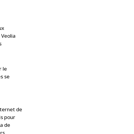
à
ux
 Veolia
s
 le
es se
nternet de
is pour
sa de
ers