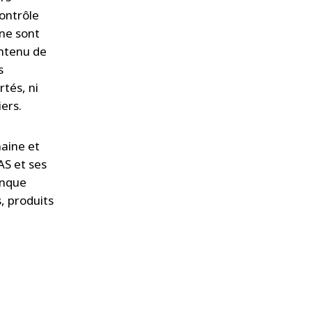
contrôle
 ne sont
ntenu de
s
tés, ni
iers.
aine et
AS et ses
onque
, produits