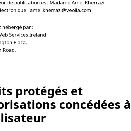
eur de publication est Madame Amel Kherrazi.
lectronique :
amel.kherrazi@veolia.com
st hébergé par :
eb Services Ireland
ngton Plaza,
n Road,
its protégés et
orisations concédées à
ilisateur