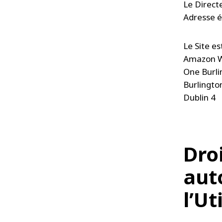
Le Direct
Adresse é
Le Site e
Amazon W
One Burli
Burlingto
Dublin 4
Dro
aut
l’Ut