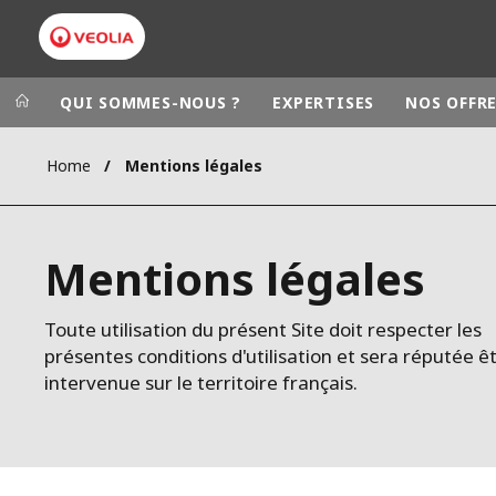
QUI SOMMES-NOUS ?
EXPERTISES
NOS OFFR
Home
Mentions légales
Groupe Veolia
Dans le 
AFRIQUE ET 
VEOLIA.COM
Mentions légales
AMÉRIQUE D
CAMPUS
AMÉRIQUE LA
FONDATION
Toute utilisation du présent Site doit respecter les
présentes conditions d'utilisation et sera réputée ê
INSTITUT
intervenue sur le territoire français.