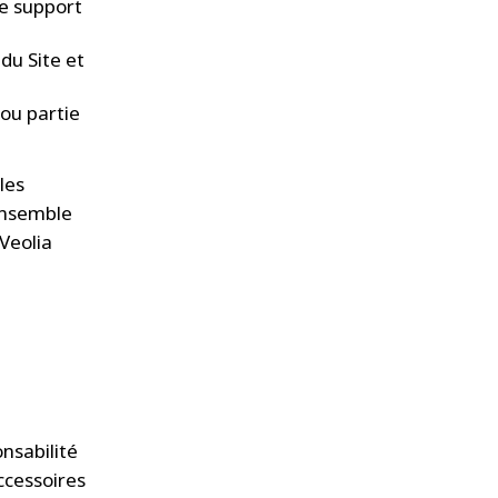
ue support
du Site et
 ou partie
les
’ensemble
Veolia
nsabilité
ccessoires