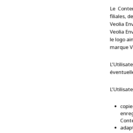
Le Conten
filiales, 
Veolia Env
Veolia En
le logo a
marque V
L’Utilisat
éventuell
L’Utilisate
copie
enreg
Conte
adapt