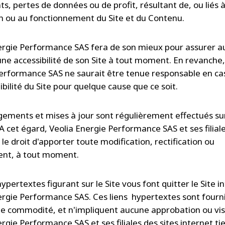
ts, pertes de données ou de profit, résultant de, ou liés 
tion ou au fonctionnement du Site et du Contenu.
ergie Performance SAS fera de son mieux pour assurer a
 une accessibilité de son Site à tout moment. En revanche,
erformance SAS ne saurait être tenue responsable en ca
ibilité du Site pour quelque cause que ce soit.
ements et mises à jour sont régulièrement effectués sur
A cet égard, Veolia Energie Performance SAS et ses filial
le droit d'apporter toute modification, rectification ou
nt, à tout moment.
hypertextes figurant sur le Site vous font quitter le Site i
ergie Performance SAS. Ces liens hypertextes sont fourn
le commodité, et n'impliquent aucune approbation ou vi
rgie Performance SAS et ses filiales des sites internet ti