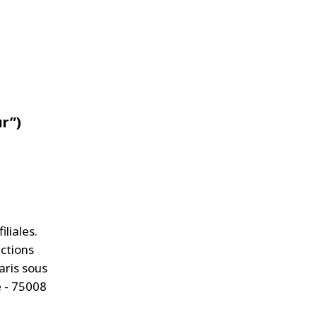
WATER TECHNOLOGIES
ur”)
liales.
ctions
aris sous
e - 75008