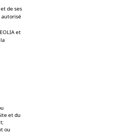
 et de ses
t autorisé
VEOLIA et
 la
ou
ite et du
t;
ut ou