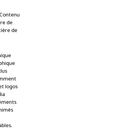
e Contenu
ère de
tière de
hique
aphique
clus
tamment
et logos
lia
léments
animés
bles.