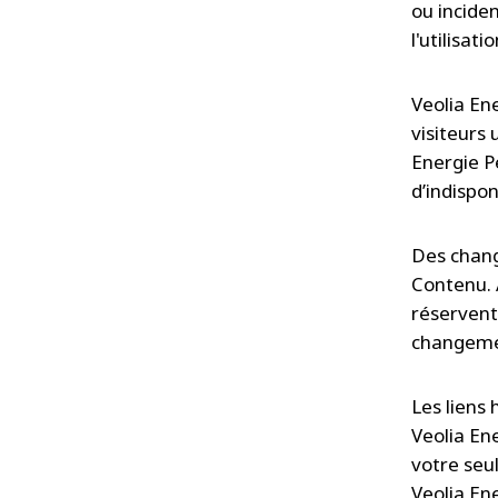
ou inciden
l'utilisa
Veolia En
visiteurs
Energie P
d’indispon
Des chang
Contenu. 
réservent 
changeme
Les liens 
Veolia En
votre seu
Veolia Ene