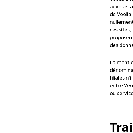
auxquels i
de Veolia 
nullement
ces sites,
proposent
des donnée
La mentio
dénominat
filiales 
entre Veol
ou servic
Tra