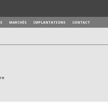
ES
MARCHÉS
IMPLANTATIONS
CONTACT
monde
MOYEN ORIENT
ASIE
U NORD
AUSTRALIE ET NOUVELLE ZÉLANDE
TINE
EUROPE
tre