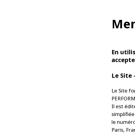
Men
En utili
accepte
Le Sit
Le Site f
PERFORMAN
Il est éd
simplifié
le numéro 
Paris, Fr