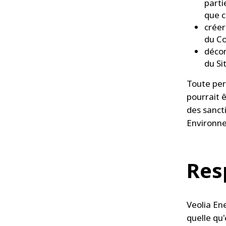
parti
que c
créer
du C
décom
du Si
Toute per
pourrait 
des sanct
Environne
Res
Veolia En
quelle qu'