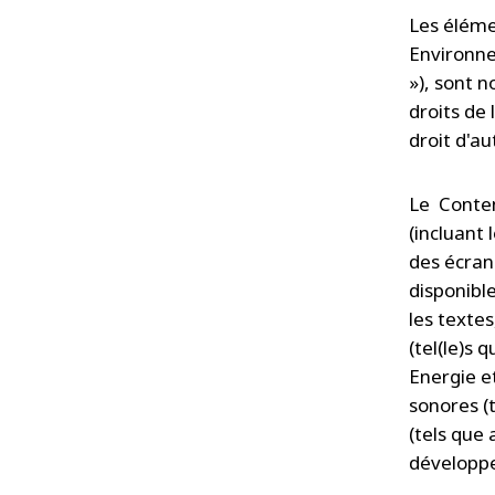
Les éléme
Environne
»), sont 
droits de 
droit d'a
Le Conten
(incluant 
des écran
disponibl
les textes
(tel(le)s
Energie e
sonores (
(tels que
développe