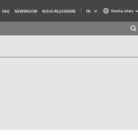
Veolia sites
FR
FAQ
NEWSROOM
NOUS REJOINDRE
Marques de spécialité
AIR QUALITY
INGÉNIERIE & CONSEIL
HAZARDOUS WASTE EUROPE
INDUSTRIES GLOBAL SOLUTIONS
NUCLEAR SOLUTIONS
OFIS
SEDE BENELUX
VEOLIA AGRICULTURE